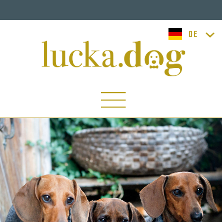
lucka.dog