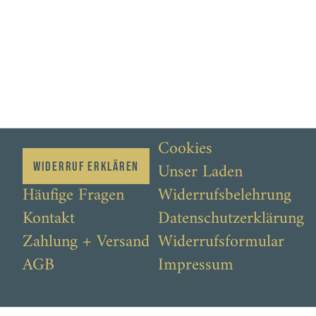
129,00 €
Cookies
Unser Laden
Widerruf erklären
Häufige Fragen
Widerrufsbelehrung
Kontakt
Datenschutzerklärung
Zahlung + Versand
Widerrufsformular
AGB
Impressum