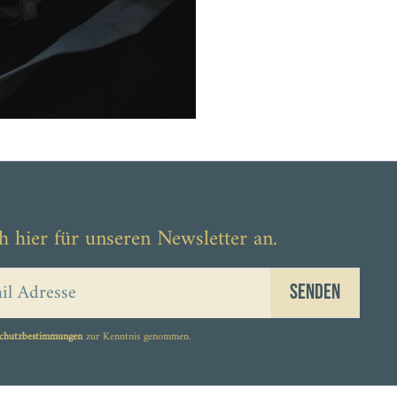
129,00 €
h hier für unseren Newsletter an.
Senden
chutzbestimmungen
zur Kenntnis genommen.