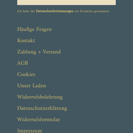
Ich habe die
Datenschutzbestimmungen
zur Kenntnis genommen.
ab 159,00 €
228,00 €
Häufige Fragen
Kontakt
Zahlung + Versand
AGB
Cookies
Unser Laden
Widerrufsbelehrung
Datenschutzerklärung
Widerrufsformular
Impressum