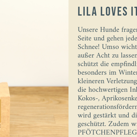
Lila Loves 
Unsere Hunde fragen
Seite und gehen jed
Schnee! Umso wichtig
außer Acht zu las
schützt die empfindl
besonders im Winter 
kleineren Verletzun
die hochwertigen In
Kokos-, Aprikosenk
regenerationsfördern
wird gestärkt und d
geschützt. Zudem wi
PFÖTCHENPFLEGE in