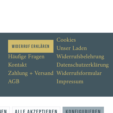
Cookies
Unser Laden
Widerruf erklären
Häufige Fragen
Widerrufsbelehrung
Kontakt
Datenschutzerklärung
Zahlung + Versand
Widerrufsformular
AGB
Impressum
nen
Alle akzeptieren
Konfigurieren