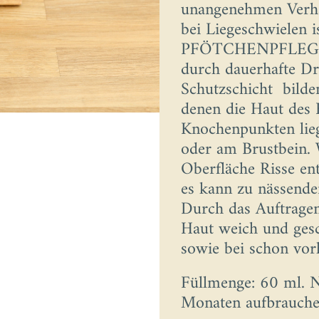
unangenehmen Verhä
bei Liegeschwielen 
PFÖTCHENPFLEGE s
durch dauerhafte Dr
Schutzschicht bilden
denen die Haut des 
Knochenpunkten lieg
oder am Brustbein. 
Oberfläche Risse en
es kann zu nässend
Durch das Auftrag
Haut weich und ges
sowie bei schon vor
Füllmenge: 60 ml. 
Monaten aufbrauche