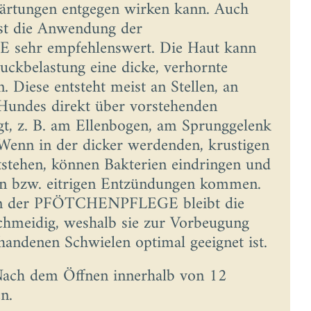
rtungen entgegen wirken kann. Auch
ist die Anwendung der
ehr empfehlenswert. Die Haut kann
uckbelastung eine dicke, verhornte
. Diese entsteht meist an Stellen, an
Hundes direkt über vorstehenden
t, z. B. am Ellenbogen, am Sprunggelenk
Wenn in der dicker werdenden, krustigen
tstehen, können Bakterien eindringen und
en bzw. eitrigen Entzündungen kommen.
en der PFÖTCHENPFLEGE bleibt die
chmeidig, weshalb sie zur Vorbeugung
handenen Schwielen optimal geeignet ist.
Nach dem Öffnen innerhalb von 12
n.