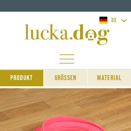
lucka.dog
Produkt
Grössen
Material