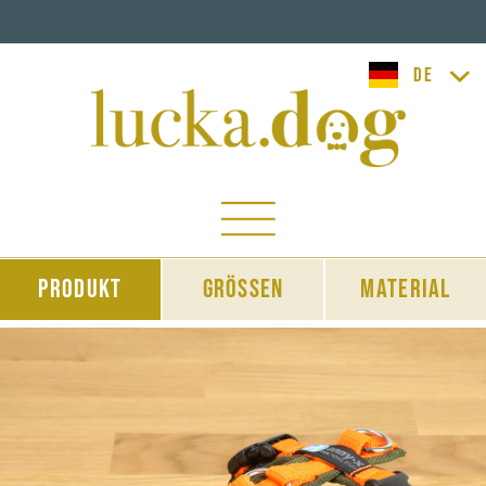
lucka.dog
Produkt
Grössen
Material