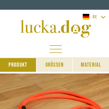
lucka.dog
Produkt
Grössen
Material