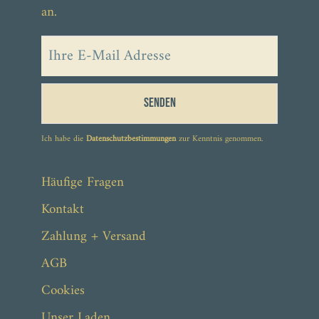
an.
Senden
Ich habe die
Datenschutzbestimmungen
zur Kenntnis genommen.
ab 44,90 €
Häufige Fragen
Kontakt
Zahlung + Versand
AGB
Cookies
Unser Laden