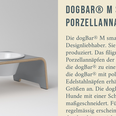
dogBar® M 
Porzellann
Die dogBar® M small
Designliebhaber. Si
produziert. Das fil
Porzellannäpfen de
die dogBar® zu einem
die dogBar® mit pol
Edelstahlnäpfen erhä
Größen an. Die dogB
Hunde mit einer Sc
maßgeschneidert. Fü
regelmässig erschein