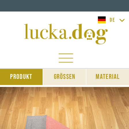
lucka.dog
Produkt
Grössen
Material