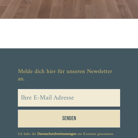
Melde dich hier für unseren Newsletter
an.
Senden
Ich habe die
Datenschutzbestimmungen
zur Kenntnis genommen.