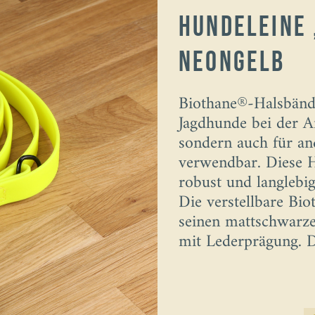
Hundeleine
Neongelb
Biothane®-Halsbände
Jagdhunde bei der Ar
sondern auch für an
verwendbar. Diese H
robust und langlebig
Die verstellbare Bi
seinen mattschwarz
mit Lederprägung. Di