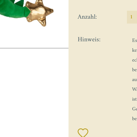
Anzahl:
Hinweis:
Es
ke
ec
be
au
Wa
is
Ge
be