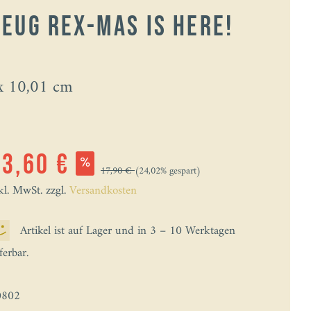
eug Rex-Mas Is Here!
x 10,01 cm
13,60 €
17,90 €
(24,02% gespart)
kl. MwSt. zzgl.
Versandkosten
Artikel ist auf Lager und in 3 – 10 Werktagen
eferbar.
0802