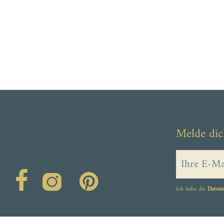
Melde dic
Ich habe die
Datens