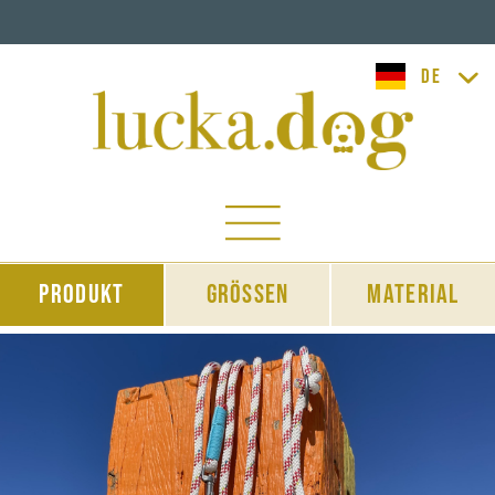
lucka.dog
Produkt
Grössen
Material